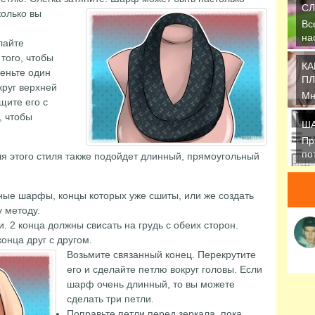
СЛ
колько вы
Вс
на
лайте
пр
того, чтобы
КА
деньте один
ПЛ
круг верхней
Мн
щите его с
ак
, чтобы
ша
ША
Пр
по
я этого стиля также подойдет длинный, прямоугольный
ше
ные шарфы, концы которых уже сшиты, или же создать
 методу.
 2 конца должны свисать на грудь с обеих сторон.
конца друг с другом.
Возьмите связанный конец.
Перекрутите
его и сделайте петлю вокруг головы. Если
шарф очень длинный, то вы можете
сделать три петли.
Поправьте петли перед зеркала, пока