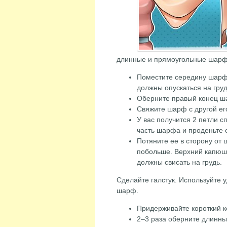
длинные и прямоугольные шарф
Поместите середину шарф
должны опускаться на груд
Оберните правый конец ш
Свяжите шарф с другой ег
У вас получится 2 петли 
часть шарфа и проденьте е
Потяните ее в сторону от 
побольше. Верхний капюшо
должны свисать на грудь.
Сделайте галстук. Используйте
шарф.
Придерживайте короткий 
2–3 раза оберните длинны