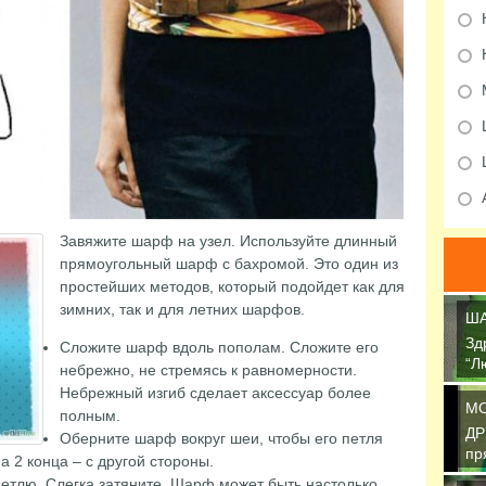
Завяжите шарф на узел. Используйте длинный
прямоугольный шарф с бахромой. Это один из
простейших методов, который подойдет как для
зимних, так и для летних шарфов.
ША
Зд
Сложите шарф вдоль пополам. Сложите его
“Л
небрежно, не стремясь к равномерности.
св
Небрежный изгиб сделает аксессуар более
М
полным.
ДР
Оберните шарф вокруг шеи, чтобы его петля
пр
а 2 конца – с другой стороны.
об
петлю. Слегка затяните.
Шарф может быть настолько