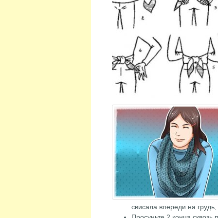
свисала впереди на грудь, 
Просуньте 2 конца сквозь 