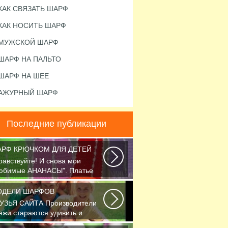
КАК СВЯЗАТЬ ШАРФ
КАК НОСИТЬ ШАРФ
МУЖСКОЙ ШАРФ
ШАРФ НА ПАЛЬТО
ШАРФ НА ШЕЕ
АЖУРНЫЙ ШАРФ
Последние публикации
РФ КРЮЧКОМ ДЛЯ ДЕТЕЙ
равствуйте! И снова мои
юбимые АНАНАСЫ”. Платье
язано крючком 1.75...
ОДЕЛИ ШАРФОВ
УЗЬЯ САЙТА Производители
яжи стараются удивить и
легчить труд вязальщицам...