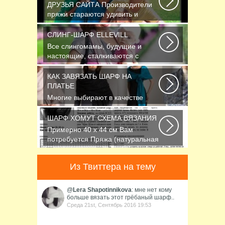
ДРУЗЬЯ САЙТА Производители
пряжи стараются удивить и
облегчить труд вязальщицам...
СЛИНГ-ШАРФ ELLEVILL
Все слингомамы, будущие и
настоящие, сталкиваются с
проблемой выбора слинга...
КАК ЗАВЯЗАТЬ ШАРФ НА
ПЛАТЬЕ
Многие выбирают в качестве
аксессуара красивый платок или
шарфик, однако...
ШАРФ ХОМУТ СХЕМА ВЯЗАНИЯ
Примерно 40 х 44 см Вам
потребуется Пряжа (натуральная
шерсть, альпака...
Из Твиттера на тему
@
Lera Shapotinnikova
: мне нет кому
больше вязать этот грёбаный шарф..
Среда 21st, Сентябрь 2016 19:53