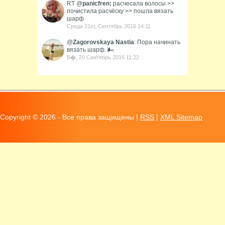
RT @
panicfren:
расчесала волосы >>
почистила расчёску >> пошла вязать
шарф
Среда 21st, Сентябрь 2016 14:11
@
Zagorovskaya Nastia
: Пора начинать
вязать шарф. 🌬
В�, 20 Сентябрь 2016 11:22
Copyright ©
2026 - Все права защищены |
RSS
|
XML Sitemap