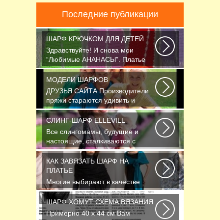
Последние публикации
ШАРФ КРЮЧКОМ ДЛЯ ДЕТЕЙ
Здравствуйте! И снова мои
“Любимые АНАНАСЫ”. Платье
связано крючком 1.75...
МОДЕЛИ ШАРФОВ
ДРУЗЬЯ САЙТА Производители
пряжи стараются удивить и
облегчить труд вязальщицам...
СЛИНГ-ШАРФ ELLEVILL
Все слингомамы, будущие и
настоящие, сталкиваются с
проблемой выбора слинга...
КАК ЗАВЯЗАТЬ ШАРФ НА
ПЛАТЬЕ
Многие выбирают в качестве
аксессуара красивый платок или
шарфик, однако...
ШАРФ ХОМУТ СХЕМА ВЯЗАНИЯ
Примерно 40 х 44 см Вам