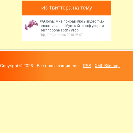
Из Твиттера на тему
@
Albina
: Мне понравилось видео "Как
связать шарф. Мужской шарф узором
Herringbone stich / узор
П�, 19 Сентябрь 2016 05:07
Copyright ©
2026 - Все права защищены |
RSS
|
XML Sitemap