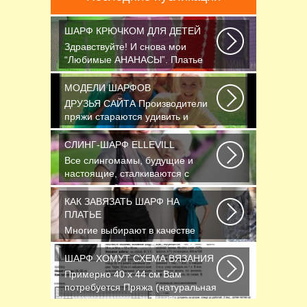
ШАРФ КРЮЧКОМ ДЛЯ ДЕТЕЙ
Здравствуйте! И снова мои
“Любимые АНАНАСЫ”. Платье
связано крючком 1.75...
МОДЕЛИ ШАРФОВ
ДРУЗЬЯ САЙТА Производители
пряжи стараются удивить и
облегчить труд вязальщицам...
СЛИНГ-ШАРФ ELLEVILL
Все слингомамы, будущие и
настоящие, сталкиваются с
проблемой выбора слинга...
КАК ЗАВЯЗАТЬ ШАРФ НА
ПЛАТЬЕ
Многие выбирают в качестве
аксессуара красивый платок или
шарфик, однако...
ШАРФ ХОМУТ СХЕМА ВЯЗАНИЯ
Примерно 40 х 44 см Вам
потребуется Пряжа (натуральная
шерсть, альпака...