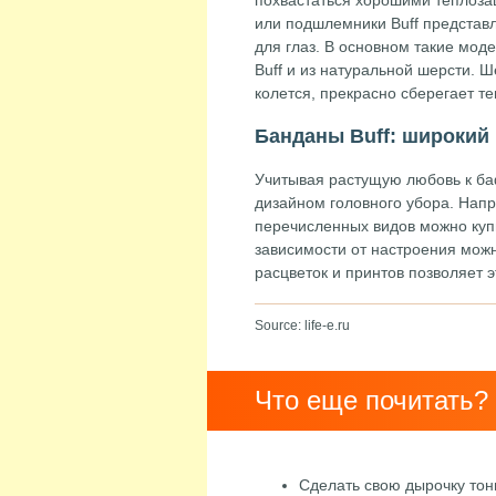
похвастаться хорошими теплоза
или подшлемники Buff представл
для глаз. В основном такие мод
Buff и из натуральной шерсти. 
колется, прекрасно сберегает т
Банданы Buff: широкий
Учитывая растущую любовь к ба
дизайном головного убора. Нап
перечисленных видов можно купи
зависимости от настроения мож
расцветок и принтов позволяет э
Source: life-e.ru
Что еще почитать?
Сделать свою дырочку тон