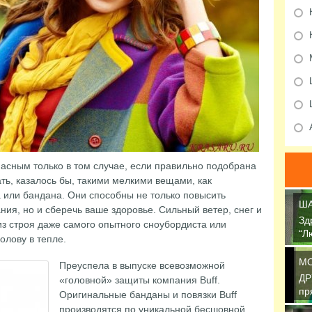
асным только в том случае, если правильно подобрана
ать, казалось бы, такими мелкими вещами, как
 или бандана. Они способны не только повысить
ША
ния, но и сберечь ваше здоровье. Сильный ветер, снег и
Зд
з строя даже самого опытного сноубордиста или
“Л
олову в тепле.
св
М
Преуспела в выпуске всевозможной
ДР
«головной» защиты компания Buff.
пр
Оригинальные банданы и повязки Buff
об
производятся по уникальной бесшовной