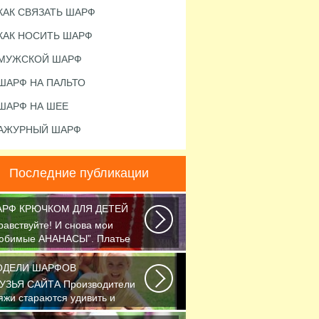
КАК СВЯЗАТЬ ШАРФ
КАК НОСИТЬ ШАРФ
МУЖСКОЙ ШАРФ
ШАРФ НА ПАЛЬТО
ШАРФ НА ШЕЕ
АЖУРНЫЙ ШАРФ
Последние публикации
РФ КРЮЧКОМ ДЛЯ ДЕТЕЙ
равствуйте! И снова мои
юбимые АНАНАСЫ”. Платье
язано крючком 1.75...
ОДЕЛИ ШАРФОВ
УЗЬЯ САЙТА Производители
яжи стараются удивить и
легчить труд вязальщицам...