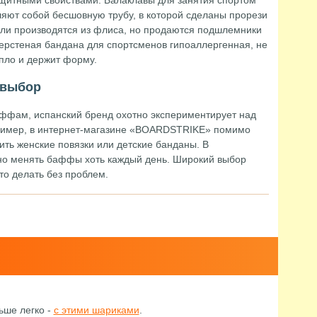
щитными свойствами. Балаклавы для занятия спортом
яют собой бесшовную трубу, в которой сделаны прорези
ели производятся из флиса, но продаются подшлемники
Шерстеная бандана для спортсменов гипоаллергенная, не
епло и держит форму.
 выбор
ффам, испанский бренд охотно экспериментирует над
ример, в интернет-магазине «BOARDSTRIKE» помимо
ть женские повязки или детские банданы. В
но менять баффы хоть каждый день. Широкий выбор
то делать без проблем.
ьше легко -
с этими шариками
.