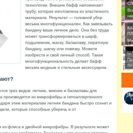
СЛ
технологии. Внешне бафф напоминает
Вс
трубу, которая изготовлена из эластичного
на
материала. Результат — головной убор
пр
весьма многофункционален. Как завязывать
КА
бандану ваше личное дело. Она без труда
ПЛ
может трансформироваться в шарф,
Мн
подшлемник, маску, балаклаву, пиратскую
ак
бандану, шапку или повязку. Можете
ша
ША
изобрести и свой личный способ. Такая
Пр
многофункциональность делает бафф
по
весьма модным и стильным аксессуаром.
ше
вают?
ются трех видов: летние, зимние и балаклавы для
на производится из микрофибры и гипоаллергенного
одаря этим материалам летняя бандана быстро сохнет и
дели, которые способные уберечь и от
я из флиса и двойной микрофибры. В результате может