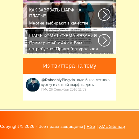
проблемой выбора слинга...
КАК ЗАВЯЗАТЬ ШАРФ НА
ПЛАТЬЕ
Многие выбирают в качестве
аксессуара красивый платок или
шарфик, однако...
ШАРФ ХОМУТ СХЕМА ВЯЗАНИЯ
Примерно 40 х 44 см Вам
потребуется Пряжа (натуральная
шерсть, альпака...
Из Твиттера на тему
@
RabochiyPingvin
надо было летнюю
куртку и летний шарф надеть
П�, 26 Сентябрь 2016 11:39
Copyright ©
2026 - Все права защищены |
RSS
|
XML Sitemap