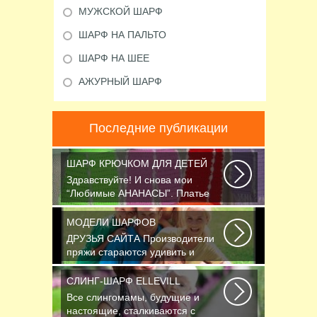
МУЖСКОЙ ШАРФ
ШАРФ НА ПАЛЬТО
ШАРФ НА ШЕЕ
АЖУРНЫЙ ШАРФ
Последние публикации
ШАРФ КРЮЧКОМ ДЛЯ ДЕТЕЙ
Здравствуйте! И снова мои
“Любимые АНАНАСЫ”. Платье
связано крючком 1.75...
МОДЕЛИ ШАРФОВ
ДРУЗЬЯ САЙТА Производители
пряжи стараются удивить и
облегчить труд вязальщицам...
СЛИНГ-ШАРФ ELLEVILL
Все слингомамы, будущие и
настоящие, сталкиваются с