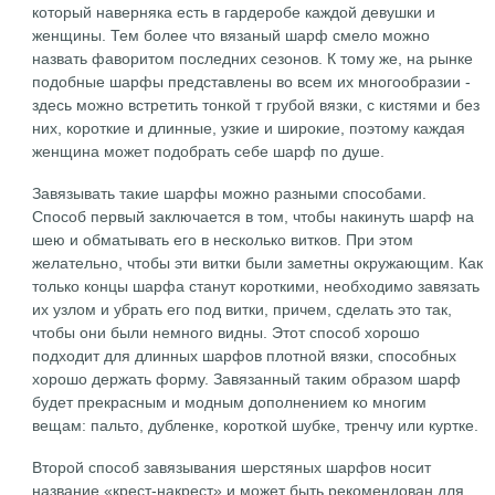
который наверняка есть в гардеробе каждой девушки и
женщины. Тем более что вязаный шарф смело можно
назвать фаворитом последних сезонов. К тому же, на рынке
подобные шарфы представлены во всем их многообразии -
здесь можно встретить тонкой т грубой вязки, с кистями и без
них, короткие и длинные, узкие и широкие, поэтому каждая
женщина может подобрать себе шарф по душе.
Завязывать такие шарфы можно разными способами.
Способ первый заключается в том, чтобы накинуть шарф на
шею и обматывать его в несколько витков. При этом
желательно, чтобы эти витки были заметны окружающим. Как
только концы шарфа станут короткими, необходимо завязать
их узлом и убрать его под витки, причем, сделать это так,
чтобы они были немного видны. Этот способ хорошо
подходит для длинных шарфов плотной вязки, способных
хорошо держать форму. Завязанный таким образом шарф
будет прекрасным и модным дополнением ко многим
вещам: пальто, дубленке, короткой шубке, тренчу или куртке.
Второй способ завязывания шерстяных шарфов носит
название «крест-накрест» и может быть рекомендован для