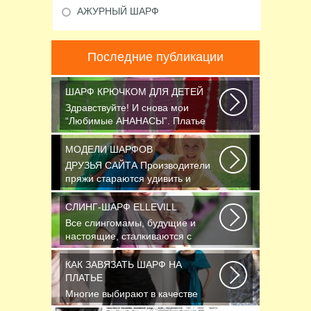
АЖУРНЫЙ ШАРФ
Последние публикации
ШАРФ КРЮЧКОМ ДЛЯ ДЕТЕЙ
Здравствуйте! И снова мои
“Любимые АНАНАСЫ”. Платье
связано крючком 1.75...
МОДЕЛИ ШАРФОВ
ДРУЗЬЯ САЙТА Производители
пряжи стараются удивить и
облегчить труд вязальщицам...
СЛИНГ-ШАРФ ELLEVILL
Все слингомамы, будущие и
настоящие, сталкиваются с
проблемой выбора слинга...
КАК ЗАВЯЗАТЬ ШАРФ НА
ПЛАТЬЕ
Многие выбирают в качестве
аксессуара красивый платок или