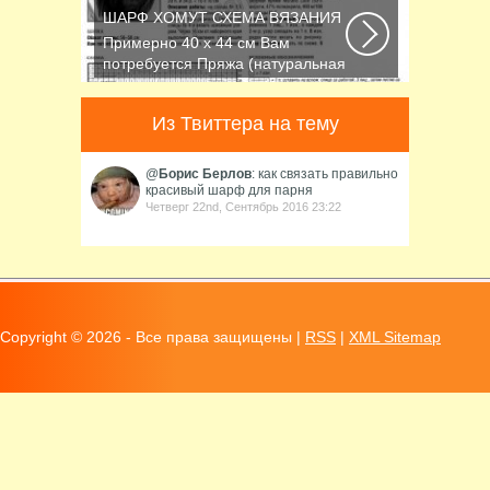
шарфик, однако...
ШАРФ ХОМУТ СХЕМА ВЯЗАНИЯ
Примерно 40 х 44 см Вам
потребуется Пряжа (натуральная
шерсть, альпака...
Из Твиттера на тему
@
Борис Берлов
: как связать правильно
красивый шарф для парня
Четверг 22nd, Сентябрь 2016 23:22
Copyright ©
2026 - Все права защищены |
RSS
|
XML Sitemap