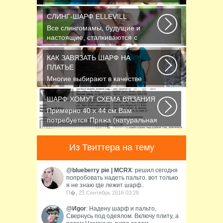
облегчить труд вязальщицам...
СЛИНГ-ШАРФ ELLEVILL
Все слингомамы, будущие и
настоящие, сталкиваются с
проблемой выбора слинга...
КАК ЗАВЯЗАТЬ ШАРФ НА
ПЛАТЬЕ
Многие выбирают в качестве
аксессуара красивый платок или
шарфик, однако...
ШАРФ ХОМУТ СХЕМА ВЯЗАНИЯ
Примерно 40 х 44 см Вам
потребуется Пряжа (натуральная
шерсть, альпака...
Из Твиттера на тему
@
blueberry pie | MCRХ
: решил сегодня
попробовать надеть пальто. вот только
я не знаю где лежит шарф..
П�, 23 Сентябрь 2016 03:28
@
Иgor
: Надену шарф и пальто,
Свернусь под одеялом. Включу плиту, а