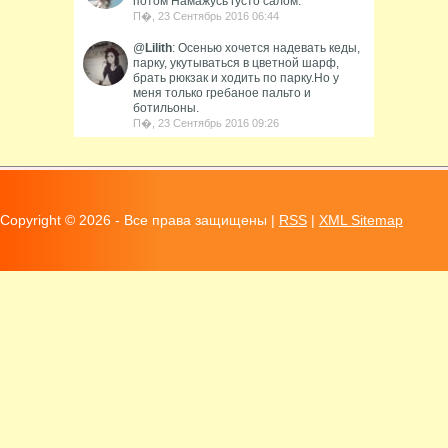
потом Намажусь густо салом.
П�, 23 Сентябрь 2016 06:44
@
Lilith
: Осенью хочется надевать кеды,
парку, укутываться в цветной шарф,
брать рюкзак и ходить по парку.Но у
меня только гребаное пальто и
ботильоны.
П�, 23 Сентябрь 2016 09:26
Copyright ©
2026 - Все права защищены |
RSS
|
XML Sitemap