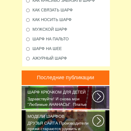
КАК КРАСИВО ЗАВЯЗАТЬ ШАРФ
КАК СВЯЗАТЬ ШАРФ
КАК НОСИТЬ ШАРФ
МУЖСКОЙ ШАРФ
ШАРФ НА ПАЛЬТО
ШАРФ НА ШЕЕ
АЖУРНЫЙ ШАРФ
Последние публикации
ШАРФ КРЮЧКОМ ДЛЯ ДЕТЕЙ
Здравствуйте! И снова мои
“Любимые АНАНАСЫ”. Платье
связано крючком 1.75...
МОДЕЛИ ШАРФОВ
ДРУЗЬЯ САЙТА Производители
пряжи стараются удивить и