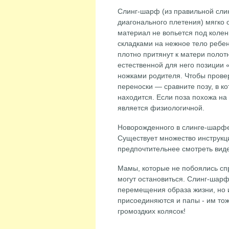
Слинг-шарф (из правильной сли
диагонального плетения) мягко 
материал не вопьется под колен
складками на нежное тело ребе
плотно притянут к матери полот
естественной для него позиции 
ножками родителя. Чтобы прове
переноски — сравните позу, в ко
находится. Если поза похожа на
является физиологичной.
Новорожденного в слинге-шарфе 
Существует множество инструкц
предпочтительнее смотреть виде
Мамы, которые не побоялись спр
могут остановиться. Слинг-шарф
перемещения образа жизни, но и
присоединяются и папы - им тож
громоздких колясок!