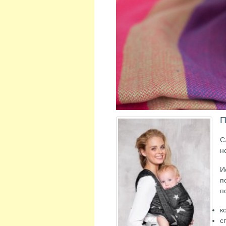
П
С
н
И
п
п
к
с