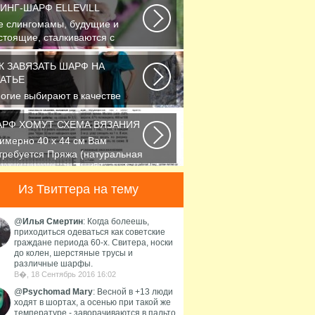
ИНГ-ШАРФ ELLEVILL
е слингомамы, будущие и
стоящие, сталкиваются с
облемой выбора слинга...
К ЗАВЯЗАТЬ ШАРФ НА
АТЬЕ
огие выбирают в качестве
сессуара красивый платок или
рфик, однако...
РФ ХОМУТ СХЕМА ВЯЗАНИЯ
имерно 40 х 44 см Вам
требуется Пряжа (натуральная
рсть, альпака...
Из Твиттера на тему
@
Илья Смертин
: Когда болеешь,
приходиться одеваться как советские
граждане периода 60-х. Свитера, носки
до колен, шерстяные трусы и
различные шарфы.
В�, 18 Сентябрь 2016 16:02
@
Psychomad Mary
: Весной в +13 люди
ходят в шортах, а осенью при такой же
температуре - заворачиваются в пальто