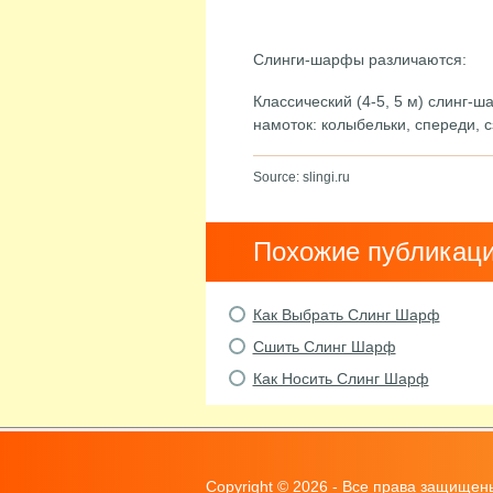
Слинги-шарфы различаются:
Классический (4-5, 5 м) слинг-ш
намоток: колыбельки, спереди, с
Source: slingi.ru
Похожие публикац
Как Выбрать Слинг Шарф
Сшить Слинг Шарф
Как Носить Слинг Шарф
Copyright ©
2026 - Все права защищен