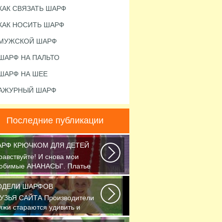
КАК СВЯЗАТЬ ШАРФ
КАК НОСИТЬ ШАРФ
МУЖСКОЙ ШАРФ
ШАРФ НА ПАЛЬТО
ШАРФ НА ШЕЕ
АЖУРНЫЙ ШАРФ
Последние публикации
РФ КРЮЧКОМ ДЛЯ ДЕТЕЙ
равствуйте! И снова мои
юбимые АНАНАСЫ”. Платье
язано крючком 1.75...
ОДЕЛИ ШАРФОВ
УЗЬЯ САЙТА Производители
яжи стараются удивить и
легчить труд вязальщицам...