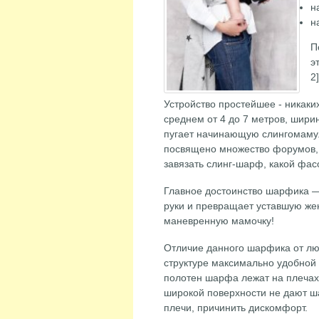
н
н
П
э
2
Устройство простейшее - никаких
среднем от 4 до 7 метров, шири
пугает начинающую слингомаму
посвящено множество форумов, 
завязать слинг-шарф, какой фасо
Главное достоинство шарфика 
руки и превращает уставшую же
маневренную мамочку!
Отличие данного шарфика от люб
структуре максимально удобной
полотен шарфа лежат на плечах 
широкой поверхности не дают ша
плечи, причинить дискомфорт.