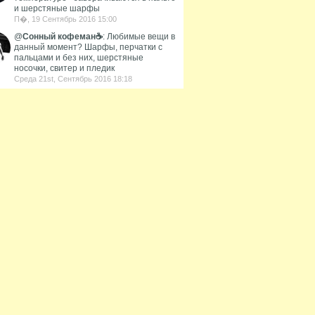
и шерстяные шарфы
П�, 19 Сентябрь 2016 15:00
@
Сонный кофеман☕️
: Любимые вещи в
данный момент? Шарфы, перчатки с
пальцами и без них, шерстяные
носочки, свитер и пледик
Среда 21st, Сентябрь 2016 18:18