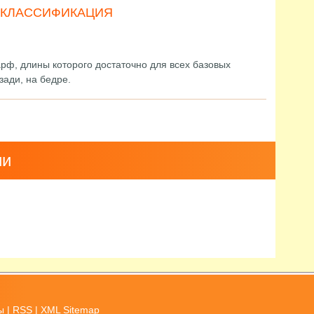
КЛАССИФИКАЦИЯ
арф, длины которого достаточно для всех базовых
зади, на бедре.
ии
ы |
RSS
|
XML Sitemap