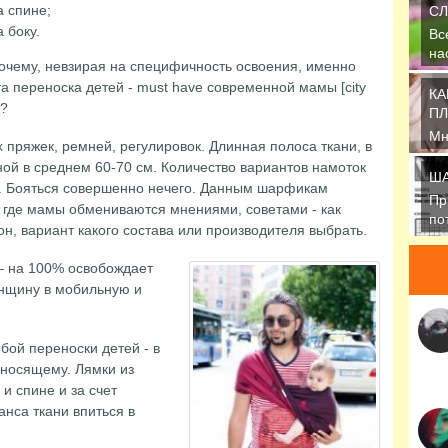
а спине;
СЛ
а боку.
Вс
на
очему, невзирая на специфичность освоения, именно
пр
та переноска детей - must have современной мамы [city
КА
]?
ПЛ
Мн
 пряжек, ремней, регулировок. Длинная полоса ткани, в
ак
ной в среднем 60-70 см. Количество вариантов намоток
ша
ША
. Бояться совершенно нечего. Данным шарфикам
Пр
где мамы обмениваются мнениями, советами - как
по
н, вариант какого состава или производителя выбрать.
ше
— на 100% освобождает
нщину в мобильную и
ой переноски детей - в
 носящему. Лямки из
и спине и за счет
нса ткани впиться в