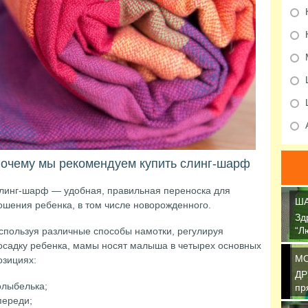
очему мы рекомендуем купить слинг-шарф
линг-шарф — удобная, правильная переноска для
ША
ошения ребенка, в том числе новорожденного.
Зд
“Л
спользуя различные способы намотки, регулируя
св
осадку ребенка, мамы носят малыша в четырех основных
М
озициях:
ДР
олыбелька;
пр
переди;
об