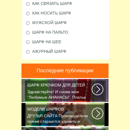
КАК СВЯЗАТЬ ШАРФ
КАК НОСИТЬ ШАРФ
МУЖСКОЙ ШАРФ
ШАРФ НА ПАЛЬТО
ШАРФ НА ШЕЕ
АЖУРНЫЙ ШАРФ
Последние публикации
ШАРФ КРЮЧКОМ ДЛЯ ДЕТЕЙ
Здравствуйте! И снова мои
“Любимые АНАНАСЫ”. Платье
связано крючком 1.75...
МОДЕЛИ ШАРФОВ
ДРУЗЬЯ САЙТА Производители
пряжи стараются удивить и
облегчить труд вязальщицам...