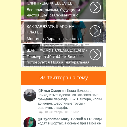
СЛИНГ-ШАРФ ELLEVILL
Все слингомамы, будущие и
настоящие, сталкиваются с
проблемой выбора слинга...
КАК ЗАВЯЗАТЬ ШАРФ НА
ПЛАТЬЕ
Многие выбирают в качестве
аксессуара красивый платок или
шарфик, однако...
ШАРФ ХОМУТ СХЕМА ВЯЗАНИЯ
Примерно 40 х 44 см Вам
потребуется Пряжа (натуральная
шерсть, альпака...
Из Твиттера на тему
@
Илья Смертин
: Когда болеешь,
приходиться одеваться как советские
граждане периода 60-х. Свитера, носки
до колен, шерстяные трусы и
различные шарфы.
В�, 18 Сентябрь 2016 16:02
@
Psychomad Mary
: Весной в +13 люди
ходят в шортах, а осенью при такой же