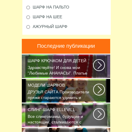
ШАРФ НА ПАЛЬТО
ШАРФ НА ШЕЕ
АЖУРНЫЙ ШАРФ
Последние публикации
ШАРФ КРЮЧКОМ ДЛЯ ДЕТЕЙ
Здравствуйте! И снова мои
“Любимые АНАНАСЫ”. Платье
связано крючком 1.75...
МОДЕЛИ ШАРФОВ
ДРУЗЬЯ САЙТА Производители
пряжи стараются удивить и
облегчить труд вязальщицам...
СЛИНГ-ШАРФ ELLEVILL
Все слингомамы, будущие и
настоящие, сталкиваются с
проблемой выбора слинга...