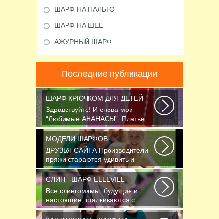
ШАРФ НА ПАЛЬТО
ШАРФ НА ШЕЕ
АЖУРНЫЙ ШАРФ
Последние публикации
ШАРФ КРЮЧКОМ ДЛЯ ДЕТЕЙ
Здравствуйте! И снова мои
“Любимые АНАНАСЫ”. Платье
связано крючком 1.75...
МОДЕЛИ ШАРФОВ
ДРУЗЬЯ САЙТА Производители
пряжи стараются удивить и
облегчить труд вязальщицам...
СЛИНГ-ШАРФ ELLEVILL
Все слингомамы, будущие и
настоящие, сталкиваются с
проблемой выбора слинга...