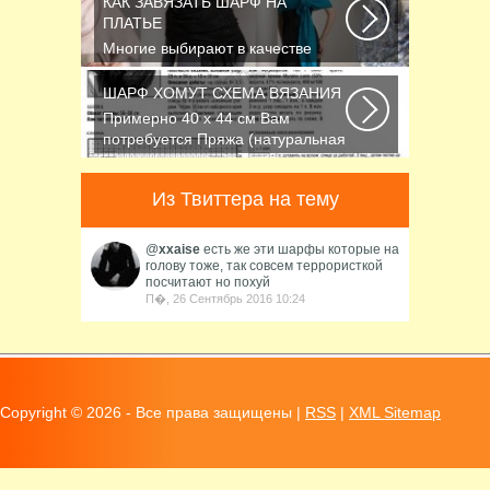
КАК ЗАВЯЗАТЬ ШАРФ НА
ПЛАТЬЕ
Многие выбирают в качестве
аксессуара красивый платок или
шарфик, однако...
ШАРФ ХОМУТ СХЕМА ВЯЗАНИЯ
Примерно 40 х 44 см Вам
потребуется Пряжа (натуральная
шерсть, альпака...
Из Твиттера на тему
@
xxaise
есть же эти шарфы которые на
голову тоже, так совсем террористкой
посчитают но похуй
П�, 26 Сентябрь 2016 10:24
Copyright ©
2026 - Все права защищены |
RSS
|
XML Sitemap