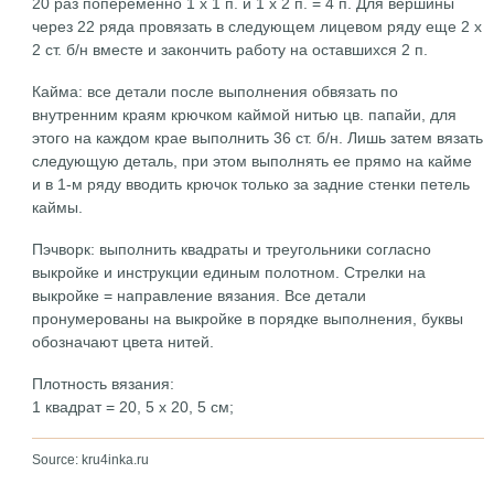
20 раз попеременно 1 х 1 п. и 1 х 2 п. = 4 п. Для вершины
через 22 ряда провязать в следующем лицевом ряду еще 2 х
2 ст. б/н вместе и закончить работу на оставшихся 2 п.
Кайма: все детали после выполнения обвязать по
внутренним краям крючком каймой нитью цв. папайи, для
этого на каждом крае выполнить 36 ст. б/н. Лишь затем вязать
следующую деталь, при этом выполнять ее прямо на кайме
и в 1-м ряду вводить крючок только за задние стенки петель
каймы.
Пэчворк: выполнить квадраты и треугольники согласно
выкройке и инструкции единым полотном. Стрелки на
выкройке = направление вязания. Все детали
пронумерованы на выкройке в порядке выполнения, буквы
обозначают цвета нитей.
Плотность вязания:
1 квадрат = 20, 5 х 20, 5 см;
Source: kru4inka.ru