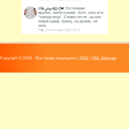
@
ނ¦¦ܞ سٍمٓرٍ ܞ¦¦❤️
: Отстегиваю
врылья...прячу в шкаф...Хотя...несу их в
*секонд-хенд*...Словно петля...на шее
новый шарф...Конец...но далеко...не
хепи
П�, 23 Сентябрь 2016 23:11
Copyright ©
2026 - Все права защищены |
RSS
|
XML Sitemap