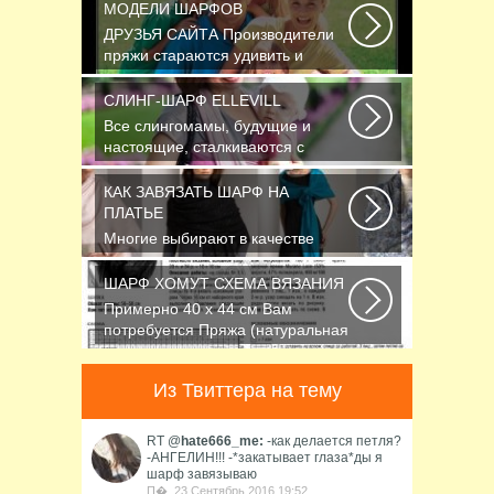
МОДЕЛИ ШАРФОВ
ДРУЗЬЯ САЙТА Производители
пряжи стараются удивить и
облегчить труд вязальщицам...
СЛИНГ-ШАРФ ELLEVILL
Все слингомамы, будущие и
настоящие, сталкиваются с
проблемой выбора слинга...
КАК ЗАВЯЗАТЬ ШАРФ НА
ПЛАТЬЕ
Многие выбирают в качестве
аксессуара красивый платок или
шарфик, однако...
ШАРФ ХОМУТ СХЕМА ВЯЗАНИЯ
Примерно 40 х 44 см Вам
потребуется Пряжа (натуральная
шерсть, альпака...
Из Твиттера на тему
RT @
hate666_me:
-как делается петля?
-АНГЕЛИН!!! -*закатывает глаза*ды я
шарф завязываю
П�, 23 Сентябрь 2016 19:52