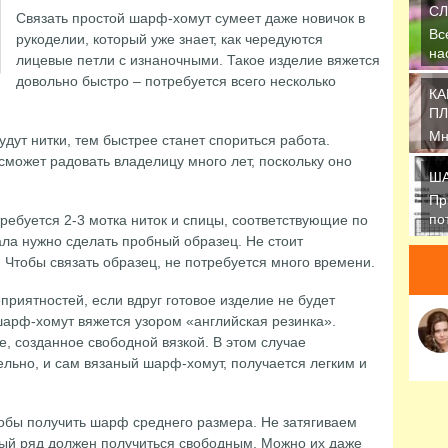
СЛ
Связать простой шарф-хомут сумеет даже новичок в
Вс
рукоделии, который уже знает, как чередуются
на
лицевые петли с изнаночными. Такое изделие вяжется
пр
довольно быстро – потребуется всего несколько
КА
ПЛ
Мн
дут нитки, тем быстрее станет спориться работа.
ак
сможет радовать владелицу много лет, поскольку оно
ша
ША
Пр
по
ебуется 2-3 мотка ниток и спицы, соответствующие по
ше
ла нужно сделать пробный образец. Не стоит
Чтобы связать образец, не потребуется много времени.
приятностей, если вдруг готовое изделие не будет
шарф-хомут вяжется узором «английская резинка».
, созданное свободной вязкой. В этом случае
ельно, и сам вязаный шарф-хомут, получается легким и
тобы получить шарф среднего размера. Не затягиваем
вый ряд должен получиться свободным. Можно их даже