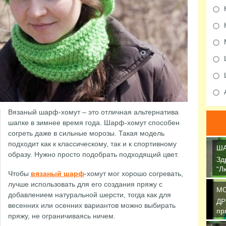
Вязаный шарф-хомут – это отличная альтернатива
шапке в зимнее время года. Шарф-хомут способен
согреть даже в сильные морозы. Такая модель
подходит как к классическому, так и к спортивному
ША
образу. Нужно просто подобрать подходящий цвет.
Зд
“Л
Чтобы
вязаный шарф
-хомут мог хорошо согревать,
св
лучше использовать для его создания пряжу с
М
добавлением натуральной шерсти, тогда как для
ДР
весенних или осенних вариантов можно выбирать
пр
пряжу, не ограничиваясь ничем.
об