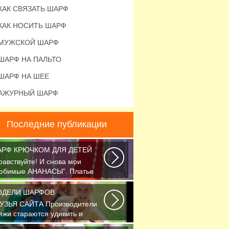
КАК СВЯЗАТЬ ШАРФ
КАК НОСИТЬ ШАРФ
МУЖСКОЙ ШАРФ
ШАРФ НА ПАЛЬТО
ШАРФ НА ШЕЕ
АЖУРНЫЙ ШАРФ
Последние публикации
РФ КРЮЧКОМ ДЛЯ ДЕТЕЙ
равствуйте! И снова мои
юбимые АНАНАСЫ”. Платье
язано крючком 1.75...
ОДЕЛИ ШАРФОВ
УЗЬЯ САЙТА Производители
яжи стараются удивить и
легчить труд вязальщицам...