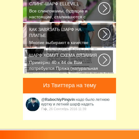
СЛИНГ-ШАРФ ELLEVILL
Все слингомамы, будущие и
настоящие, сталкиваются с
проблемой выбора слинга...
КАК ЗАВЯЗАТЬ ШАРФ НА
ПЛАТЬЕ
Многие выбирают в качестве
аксессуара красивый платок или
шарфик, однако...
ШАРФ ХОМУТ СХЕМА ВЯЗАНИЯ
Примерно 40 х 44 см Вам
потребуется Пряжа (натуральная
шерсть, альпака...
Из Твиттера на тему
@
RabochiyPingvin
надо было летнюю
куртку и летний шарф надеть
П�, 26 Сентябрь 2016 11:39