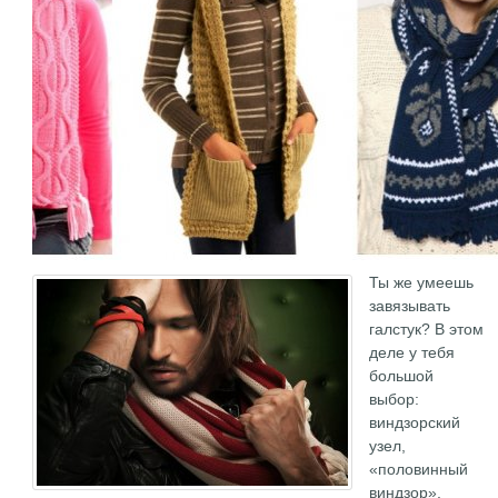
Ты же умеешь
завязывать
галстук? В этом
деле у тебя
большой
выбор:
виндзорский
узел,
«половинный
виндзор»,