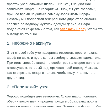
простой узел, сложный шелби... Но Отцы не учат нас
завязывать шарф, не говорят: «Сынок, ты уже взрослый,
пришло время научиться самому завязывать шарф».
Поэтому мы попросили генерального директора онлайн-
сервиса по подбору мужской одежды Дериана Бафа
поделиться секретами о том, как
завязать шарф
, чтобы это
выглядело стильно.
1. Небрежно накинуть
Этот способ тебе уже наверняка известен: просто накинь
шарф на шею, и пусть концы свободно свисают вдоль тела.
При этом способе шарф не особо греет, а скорее является
аксессуаром, который подчеркивает твой наряд. Можешь
также спрятать концы в пальто, чтобы получить немного
другой вид.
2. «Парижский» узел
Хорошо подойдет для вечеринки. Сложи шарф пополам,
оберни вокруг шеи и продень концы в образовавшуюся в
точке сложения пополам «петлю». Затяни шарф так, чтобы