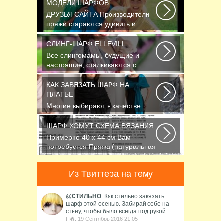
МОДЕЛИ ШАРФОВ
ДРУЗЬЯ САЙТА Производители
пряжи стараются удивить и
облегчить труд вязальщицам...
СЛИНГ-ШАРФ ELLEVILL
Все слингомамы, будущие и
настоящие, сталкиваются с
проблемой выбора слинга...
КАК ЗАВЯЗАТЬ ШАРФ НА
ПЛАТЬЕ
Многие выбирают в качестве
аксессуара красивый платок или
шарфик, однако...
ШАРФ ХОМУТ СХЕМА ВЯЗАНИЯ
Примерно 40 х 44 см Вам
потребуется Пряжа (натуральная
шерсть, альпака...
Из Твиттера на тему
@
СТИЛЬНО
: Как стильно завязать
шарф этой осенью. Забирай себе на
стену, чтобы было всегда под рукой....
П�, 19 Сентябрь 2016 21:05