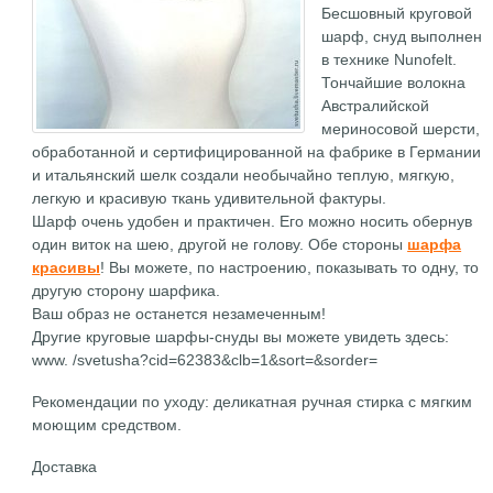
Бесшовный круговой
шарф, снуд выполнен
в технике Nunofelt.
Тончайшие волокна
Австралийской
мериносовой шерсти,
обработанной и сертифицированной на фабрике в Германии
и итальянский шелк создали необычайно теплую, мягкую,
легкую и красивую ткань удивительной фактуры.
Шарф очень удобен и практичен. Его можно носить обернув
один виток на шею, другой не голову. Обе стороны
шарфа
красивы
! Вы можете, по настроению, показывать то одну, то
другую сторону шарфика.
Ваш образ не останется незамеченным!
Другие круговые шарфы-снуды вы можете увидеть здесь:
www. /svetusha?cid=62383&clb=1&sort=&sorder=
Рекомендации по уходу: деликатная ручная стирка с мягким
моющим средством.
Доставка