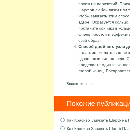
похож на парижский. Подх
шарфов любой вязки или т
чтобы завязать этим спос
вдвое. Образуется кольцо
протяните кончики в кольц
Очень простой и эффектн
свой образ.
Способ двойного узла д
палантин, желательно не 
вдвое, накиньте на шею. С
продеваете один из концо
второй конец. Расправляе
Source: miralee.net
Похожие публикац
Как Красиво Завязать Шарф на 
Как Красиво Завязать Шарф Пла