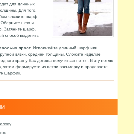
одит для длинных
олщины. Для того,
обом сложите шарф
. Оберните шею и
о. Затяните шарф.
ый способ выделить
овольно прост.
Используйте длинный шарф или
крупной вязки, средней толщины. Сложите изделие
 одного края у Вас должна получиться петля. В эту петлю
в, затем формируете из петли восьмерку и продеваете
те шарфик.
ии
Голову
ток