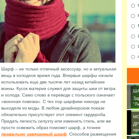
Шарф – не только отличный аксессуар, но и актуальная
вещь в холодное время года. Впервые шарфы начали
использовать еще две тысячи лет назад китайские
воины. Кусок материи служил для защиты шеи от ветра
ША
и холода. Само слово в переводе с польского означает
Зд
«военная повязка». С тех пор шарфики никогда не
“Л
выходили из моды. В любом дизайнерском показе
св
обязательно присутствует этот элемент гардероба.
М
Придать легкость силуэту или изменить стиль, или же
ДР
просто освежить образ поможет шарф, а точнее
пр
правильно завязанный шарф
. Способов размещения
об