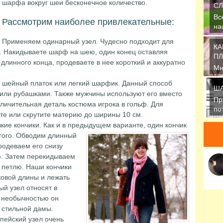
шарфа вокруг шеи бесконечное количество.
СЛ
Вс
Рассмотрим наиболее привлекательные:
на
пр
Применяем одинарный узел. Чудесно подходит для
КА
. Накидываете шарф на шею, один конец оставляя
ПЛ
длинного конца, продеваете в нее короткий и аккуратно
Мн
ак
 шейный платок или легкий шарфик. Данный способ
ша
ША
или рубашками. Также мужчины используют его вместо
Пр
отличительная деталь костюма игрока в гольф. Для
по
е или скрутите материю до ширины 10 см.
ше
кие кончики. Как и в предыдущем варианте, один кончик
ого.
Обводим длинный
продеваем его снизу
ю. Затем перекидываем
з петлю. Наши кончики
овой длины и лежать
ый узел относят в
й необычностью он
 стильной дамы.
пейский узел очень