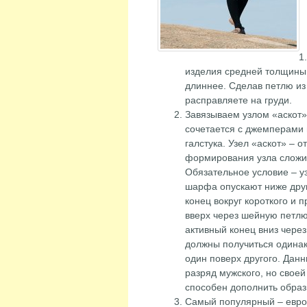
изделия средней толщины
длиннее. Сделав петлю из 
расправляете на груди.
Завязываем узлом «аскот»
сочетается с джемперами 
галстука. Узел «аскот» – 
формирования узла сложит
Обязательное условие – уз
шарфа опускают ниже друг
конец вокруг короткого и 
вверх через шейную петл
активный конец вниз чере
должны получиться одинак
один поверх другого. Данн
разряд мужского, но свое
способен дополнить образ
Самый популярный – евро