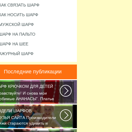
КАК СВЯЗАТЬ ШАРФ
КАК НОСИТЬ ШАРФ
МУЖСКОЙ ШАРФ
ШАРФ НА ПАЛЬТО
ШАРФ НА ШЕЕ
АЖУРНЫЙ ШАРФ
Последние публикации
РФ КРЮЧКОМ ДЛЯ ДЕТЕЙ
равствуйте! И снова мои
юбимые АНАНАСЫ”. Платье
язано крючком 1.75...
ОДЕЛИ ШАРФОВ
УЗЬЯ САЙТА Производители
яжи стараются удивить и
легчить труд вязальщицам...