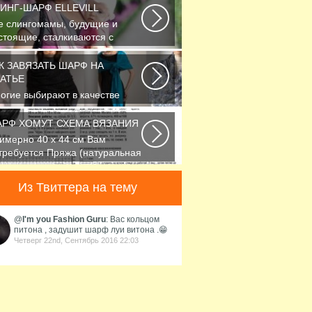
ИНГ-ШАРФ ELLEVILL
е слингомамы, будущие и
стоящие, сталкиваются с
облемой выбора слинга...
К ЗАВЯЗАТЬ ШАРФ НА
АТЬЕ
огие выбирают в качестве
сессуара красивый платок или
рфик, однако...
РФ ХОМУТ СХЕМА ВЯЗАНИЯ
имерно 40 х 44 см Вам
требуется Пряжа (натуральная
рсть, альпака...
Из Твиттера на тему
@
I'm you Fashion Guru
: Вас кольцом
питона , задушит шарф луи витона .😁
Четверг 22nd, Сентябрь 2016 22:03